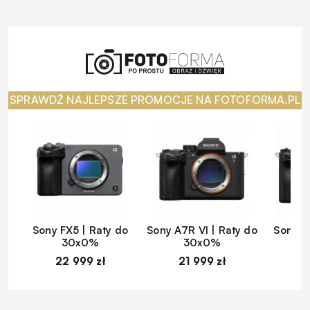
SPRAWDŹ NAJLEPSZE PROMOCJE NA FOTOFORMA.PL
Sony FX5 | Raty do
Sony A7R VI | Raty do
Sony A
30x0%
30x0%
22 999 zł
21 999 zł
1