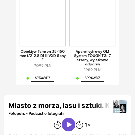
Obiektyw Tamron 35-150
Aparat cyfrowy OM
mm f/2-2.8 DI III VXD Sony
System TOUGH TG-7
E
czarny, wyjątkowo
odporny
7099 PLN
1989 PLN
SPRAWDŹ
SPRAWDŹ