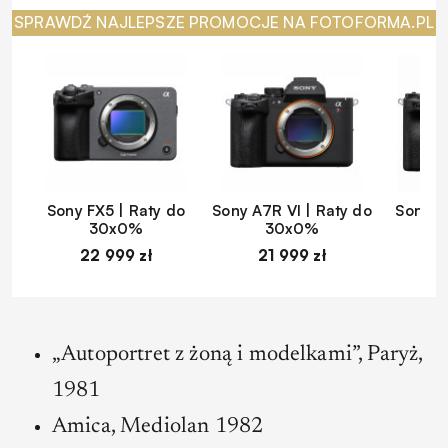
SPRAWDŹ NAJLEPSZE PROMOCJE NA FOTOFORMA.PL
Sony FX5 | Raty do
Sony A7R VI | Raty do
Sony A
30x0%
30x0%
22 999 zł
21 999 zł
1
„Autoportret z żoną i modelkami”, Paryż,
1981
Amica, Mediolan 1982