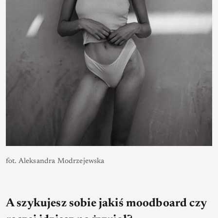
fot. Aleksandra Modrzejewska
A szykujesz sobie jakiś moodboard czy