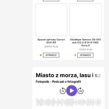
Aparat cyfrowy Canon
Obiektyw Tamron 35-150
EOS R3
mm f/2-2.8 DI III VXD
Sony E
21999 PLN
7099 PLN
SPRAWDŹ
SPRAWDŹ