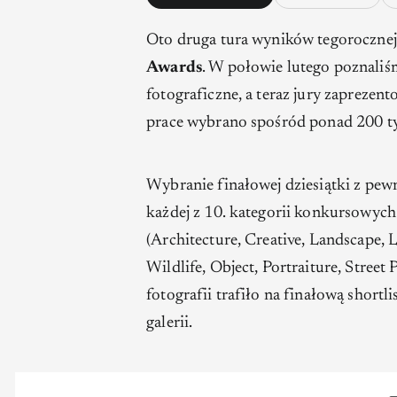
Oto druga tura wyników tegorocznej
Awards
. W połowie lutego poznaliśmy
fotograficzne, a teraz jury zaprezen
prace wybrano spośród ponad 200 ty
Wybranie finałowej dziesiątki z pewn
każdej z 10. kategorii konkursowych
(
Architecture
,
Creative
,
Landscape
,
L
Wildlife
,
Object
,
Portraiture
,
Street
fotografii trafiło na finałową short
galerii.