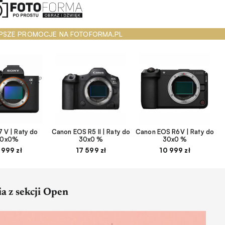
PSZE PROMOCJE NA FOTOFORMA.PL
 V | Raty do
Canon EOS R5 II | Raty do
Canon EOS R6V | Raty do
30x0%
30x0 %
30x0 %
 999 zł
17 599 zł
10 999 zł
a z sekcji Open