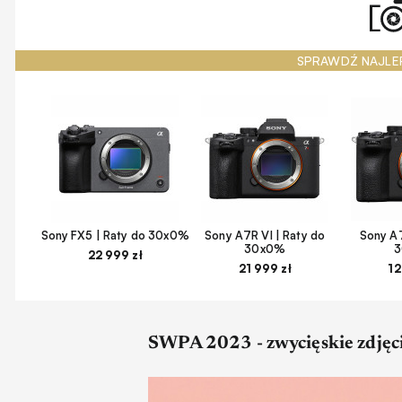
SPRAWDŹ NAJLE
Sony FX5 | Raty do 30x0%
Sony A7R VI | Raty do
Sony A7
30x0%
22 999 zł
21 999 zł
12
SWPA 2023 - zwycięskie zdjęci