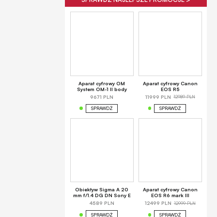
Aparat cyfrowy OM
Aparat cyfrowy Canon
System OM-1 II body
EOS R5
12989 PLN
9671 PLN
11999 PLN
SPRAWDŹ
SPRAWDŹ
Obiektyw Sigma A 20
Aparat cyfrowy Canon
mm f/1.4 DG DN Sony E
EOS R6 mark III
12999 PLN
4589 PLN
12499 PLN
SPRAWDŹ
SPRAWDŹ