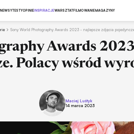
NEWSY
TESTY
OPINIE
INSPIRACJE
WARSZTAT
FILMOWANIE
MAGAZYNY
rie
Sony World Photography Awards 2023 - najlepsze zdjęcia pojedyncz
raphy Awards 2023 -
ze. Polacy wśród wyr
Maciej Luśtyk
14 marca 2023