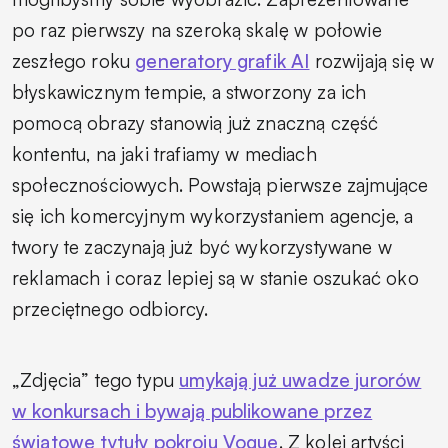
po raz pierwszy na szeroką skalę w połowie
zeszłego roku
generatory grafik AI
rozwijają się w
błyskawicznym tempie, a stworzony za ich
pomocą obrazy stanowią już znaczną część
kontentu, na jaki trafiamy w mediach
społecznościowych. Powstają pierwsze zajmujące
się ich komercyjnym wykorzystaniem agencje, a
twory te zaczynają już być wykorzystywane w
reklamach i coraz lepiej są w stanie oszukać oko
przeciętnego odbiorcy.
„Zdjęcia” tego typu
umykają już uwadze jurorów
w konkursach i bywają publikowane przez
światowe tytuły pokroju Vogue
. Z kolei artyści