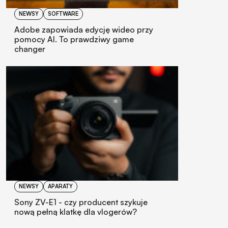
NEWSY
SOFTWARE
Adobe zapowiada edycję wideo przy
pomocy AI. To prawdziwy game
changer
NEWSY
APARATY
Sony ZV-E1 - czy producent szykuje
nową pełną klatkę dla vlogerów?