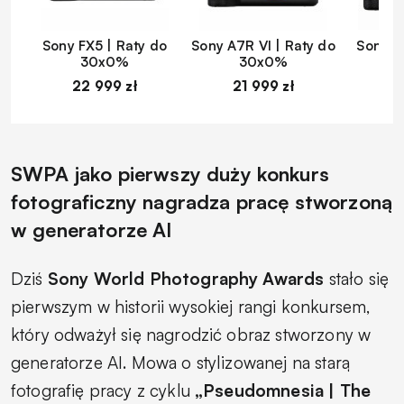
Sony FX5 | Raty do
Sony A7R VI | Raty do
Sony A
30x0%
30x0%
22 999 zł
21 999 zł
1
SWPA jako pierwszy duży konkurs
fotograficzny nagradza pracę stworzoną
w generatorze AI
Dziś
Sony World Photography Awards
stało się
pierwszym w historii wysokiej rangi konkursem,
który odważył się nagrodzić obraz stworzony w
generatorze AI. Mowa o stylizowanej na starą
fotografię pracy z cyklu
„Pseudomnesia | The