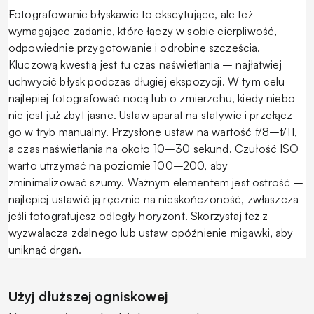
Fotografowanie błyskawic to ekscytujące, ale też
wymagające zadanie, które łączy w sobie cierpliwość,
odpowiednie przygotowanie i odrobinę szczęścia.
Kluczową kwestią jest tu czas naświetlania – najłatwiej
uchwycić błysk podczas długiej ekspozycji. W tym celu
najlepiej fotografować nocą lub o zmierzchu, kiedy niebo
nie jest już zbyt jasne. Ustaw aparat na statywie i przełącz
go w tryb manualny. Przysłonę ustaw na wartość f/8–f/11,
a czas naświetlania na około 10–30 sekund. Czułość ISO
warto utrzymać na poziomie 100–200, aby
zminimalizować szumy. Ważnym elementem jest ostrość –
najlepiej ustawić ją ręcznie na nieskończoność, zwłaszcza
jeśli fotografujesz odległy horyzont. Skorzystaj też z
wyzwalacza zdalnego lub ustaw opóźnienie migawki, aby
uniknąć drgań.
Użyj dłuższej ogniskowej