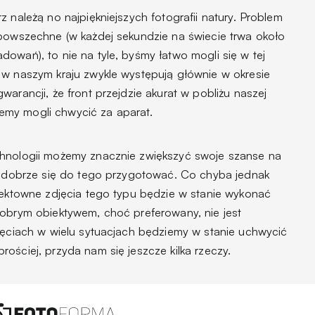
 należą no najpiękniejszych fotografii natury. Problem
 powszechne (w każdej sekundzie na świecie trwa około
owań), to nie na tyle, byśmy łatwo mogli się w tej
 w naszym kraju zwykle występują głównie w okresie
arancji, że front przejdzie akurat w pobliżu naszej
my mogli chwycić za aparat.
chnologii możemy znacznie zwiększyć swoje szanse na
że dobrze się do tego przygotować. Co chyba jednak
efektowne zdjęcia tego typu będzie w stanie wykonać
dobrym obiektywem, choć preferowany, nie jest
djęciach w wielu sytuacjach będziemy w stanie uchwycić
ościej, przyda nam się jeszcze kilka rzeczy.