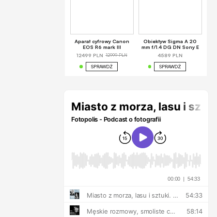
Aparat cyfrowy Canon
Obiektyw Sigma A 20
EOS R6 mark III
mm f/1.4 DG DN Sony E
12999 PLN
12499 PLN
4589 PLN
SPRAWDŹ
SPRAWDŹ