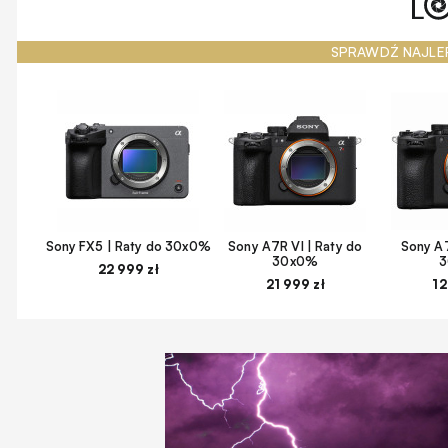
SPRAWDŹ NAJLE
Sony FX5 | Raty do 30x0%
Sony A7R VI | Raty do
Sony A7
30x0%
22 999 zł
21 999 zł
12