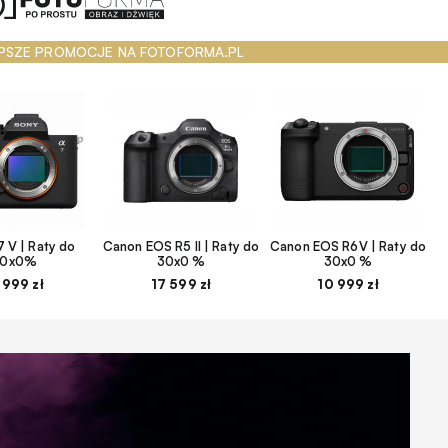
PSZE PROMOCJE NA FOTOFORMA.PL
 V | Raty do
Canon EOS R5 II | Raty do
Canon EOS R6V | Raty do
30x0%
30x0 %
30x0 %
 999 zł
17 599 zł
10 999 zł