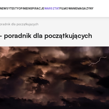
NEWSY
TESTY
OPINIE
INSPIRACJE
WARSZTAT
FILMOWANIE
MAGAZYNY
poradnik dla początkujących
 - poradnik dla początkujących