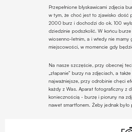
Przepełnione błyskawicami zdjęcia burz
w tym, że choć jest to zjawisko dość
2000 burz i dochodzi do ok. 100 wyład
dziedzinie podszkolić. W końcu burze
wiosenno-letnim, a i wtedy nie mamy gw
miejscowości, w momencie gdy będzie
Na nasze szczęście, przy obecnej te
„złapanie” burzy na zdjęciach, a tak
najważniejsze, przy odrobinie chęci 
każdy z Was. Aparat fotograficzny z 
koniecznością - burzę i pioruny na z
nawet smartfonem. Żeby jednak było pr