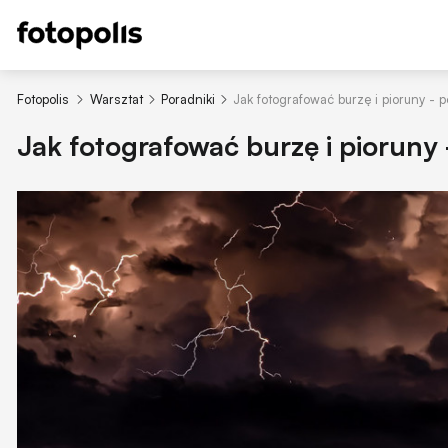
Fotopolis
Warsztat
Poradniki
Jak fotografować burzę i pioruny - 
Jak fotografować burzę i pioruny