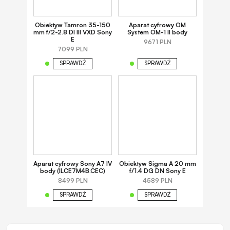
Obiektyw Tamron 35-150
Aparat cyfrowy OM
mm f/2-2.8 DI III VXD Sony
System OM-1 II body
E
9671 PLN
7099 PLN
SPRAWDŹ
SPRAWDŹ
Aparat cyfrowy Sony A7 IV
Obiektyw Sigma A 20 mm
body (ILCE7M4B.CEC)
f/1.4 DG DN Sony E
8499 PLN
4589 PLN
SPRAWDŹ
SPRAWDŹ