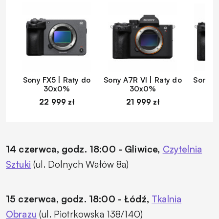
Sony FX5 | Raty do
Sony A7R VI | Raty do
Sony A
30x0%
30x0%
22 999 zł
21 999 zł
1
14 czerwca, godz. 18:00 - Gliwice,
Czytelnia
Sztuki
(ul. Dolnych Wałów 8a)
15 czerwca, godz. 18:00 - Łódź,
Tkalnia
Obrazu
(ul. Piotrkowska 138/140)