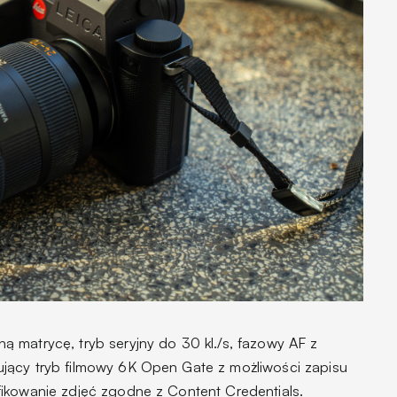
 matrycę, tryb seryjny do 30 kl./s, fazowy AF z
jący tryb filmowy 6K Open Gate z możliwości zapisu
ikowanie zdjęć zgodne z Content Credentials.