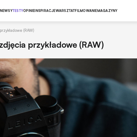
NEWSY
TESTY
OPINIE
INSPIRACJE
WARSZTAT
FILMOWANIE
MAGAZYNY
a przykładowe (RAW)
i zdjęcia przykładowe (RAW)