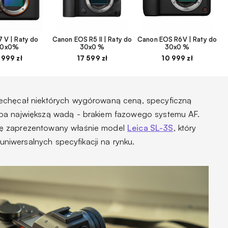
 V | Raty do
Canon EOS R5 II | Raty do
Canon EOS R6V | Raty do
30x0%
30x0 %
30x0 %
 999 zł
17 599 zł
10 999 zł
echęcał niektórych wygórowaną ceną, specyficzną
ba największą wadą - brakiem fazowego systemu AF.
ię zaprezentowany właśnie model
Leica SL-3S
, który
 uniwersalnych specyfikacji na rynku.