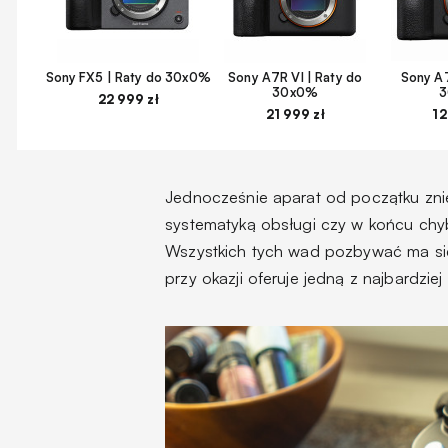
Sony FX5 | Raty do 30x0%
Sony A7R VI | Raty do
Sony A7
30x0%
22 999 zł
21 999 zł
12
Jednocześnie aparat od początku zni
systematyką obsługi czy w końcu chy
Wszystkich tych wad pozbywać ma s
przy okazji oferuje jedną z najbardziej