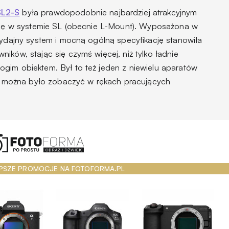
SL2-S
była prawdopodobnie najbardziej atrakcyjnym
 się w systemie SL (obecnie L-Mount). Wyposażona w
wydajny system i mocną ogólną specyfikację stanowiła
ików, stając się czymś więcej, niż tylko ładnie
gim obiektem. Był to też jeden z niewielu aparatów
ko) można było zobaczyć w rękach pracujących
PSZE PROMOCJE NA FOTOFORMA.PL