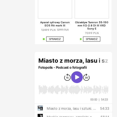
Aparat cyfrowy Canon
Obiektyw Tamron 35-150
EOS R6 mark III
mm f/2-2.8 DI III VXD
Sony E
12999 PLN
12499 PLN
7099 PLN
SPRAWDŹ
SPRAWDŹ