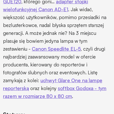
GUE120
, którego goni…
adapter stopki
wielofunkcyjnej Canon AD-E1
. Jak widać,
większość użytkowników, pomimo przesiadki na
bezlusterkowce, nadal błyska sprzętem starszej
generacji. A może jednak nie? Na 3 miejscu
plasuje się bowiem jedyna lampa w tym
zestawieniu -
Canon Speedlite EL-5
, czyli drugi
najbardziej zaawansowany model w ofercie
producenta, kierowany do reporterów i
fotografów ślubnych oraz eventowych. Listę
zamykają z kolei:
uchwyt Glare One na lampę
reporterską
oraz kolejny
softbox Godoxa - tym
razem w rozmiarze 80 x 80 cm
.