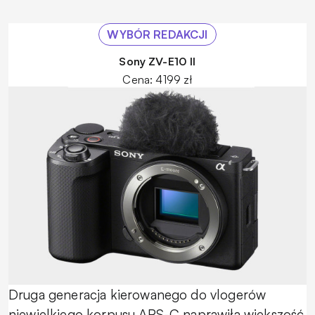
WYBÓR REDAKCJI
Sony ZV-E10 II
Cena: 4199 zł
Druga generacja kierowanego do vlogerów
niewielkiego korpusu APS-C naprawiła większość