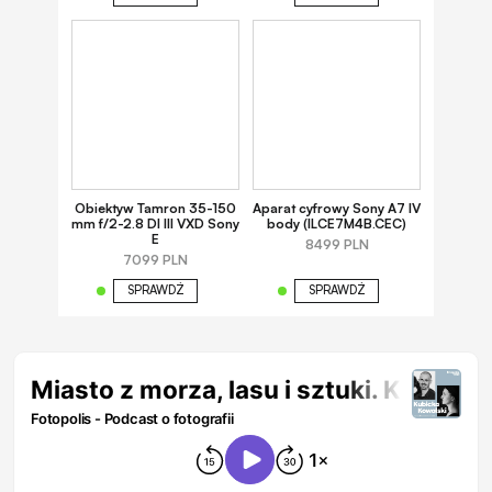
Obiektyw Tamron 35-150
Aparat cyfrowy Sony A7 IV
mm f/2-2.8 DI III VXD Sony
body (ILCE7M4B.CEC)
E
8499 PLN
7099 PLN
SPRAWDŹ
SPRAWDŹ