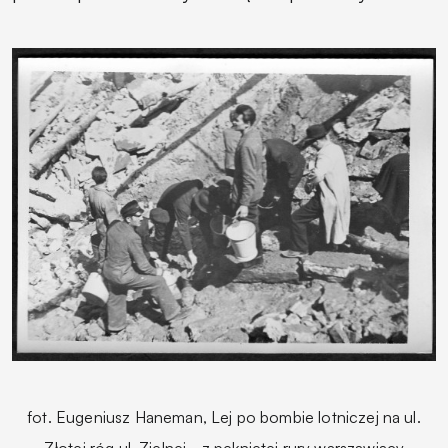
fot. Eugeniusz Haneman, Lej po bombie lotniczej na ul.
Złotej róg ul. Zielnej - z pękniętej rury warszawiacy