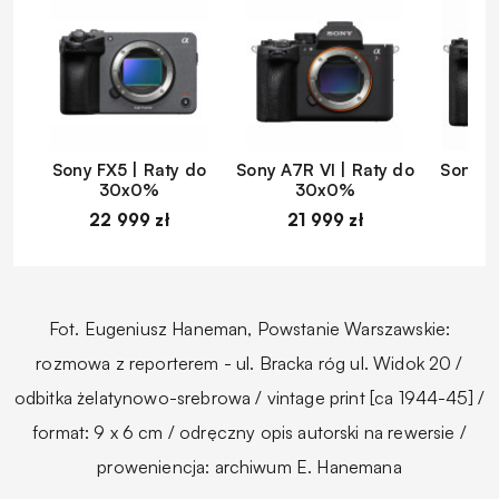
Sony FX5 | Raty do
Sony A7R VI | Raty do
Sony A
30x0%
30x0%
22 999 zł
21 999 zł
1
Fot. Eugeniusz Haneman, Powstanie Warszawskie:
rozmowa z reporterem - ul. Bracka róg ul. Widok 20 /
odbitka żelatynowo-srebrowa / vintage print [ca 1944-45] /
format: 9 x 6 cm / odręczny opis autorski na rewersie /
proweniencja: archiwum E. Hanemana