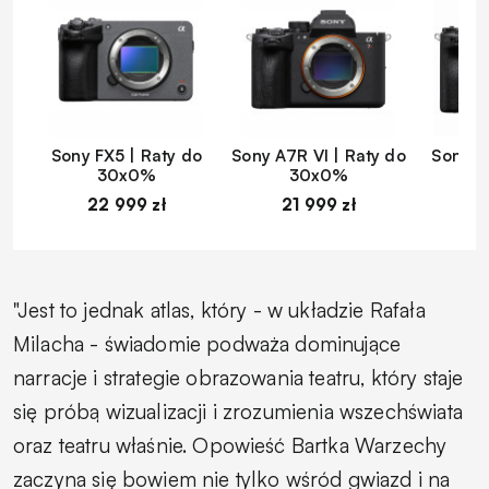
Sony FX5 | Raty do
Sony A7R VI | Raty do
Sony A
30x0%
30x0%
22 999 zł
21 999 zł
1
"Jest to jednak atlas, który - w układzie Rafała
Milacha - świadomie podważa dominujące
narracje i strategie obrazowania teatru, który staje
się próbą wizualizacji i zrozumienia wszechświata
oraz teatru właśnie. Opowieść Bartka Warzechy
zaczyna się bowiem nie tylko wśród gwiazd i na