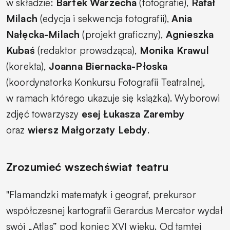
w składzie:
Bartek Warzecha
(fotografie),
Rafał
Milach
(edycja i sekwencja fotografii),
Ania
Nałęcka-Milach
(projekt graficzny),
Agnieszka
Kubaś
(redaktor prowadząca),
Monika Krawul
(korekta),
Joanna Biernacka-Płoska
(koordynatorka Konkursu Fotografii Teatralnej,
w ramach którego ukazuje się książka). Wyborowi
zdjęć towarzyszy
esej Łukasza Zaremby
oraz
wiersz Małgorzaty Lebdy
.
Zrozumieć wszechświat teatru
"Flamandzki matematyk i geograf, prekursor
współczesnej kartografii Gerardus Mercator wydał
swój „Atlas” pod koniec XVI wieku. Od tamtej