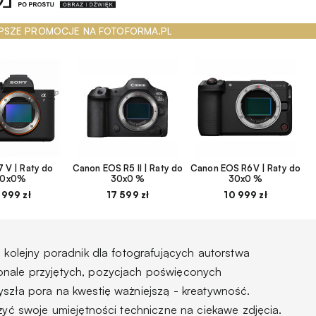
PSZE PROMOCJE NA FOTOFORMA.PL
 V | Raty do
Canon EOS R5 II | Raty do
Canon EOS R6V | Raty do
30x0%
30x0 %
30x0 %
 999 zł
17 599 zł
10 999 zł
o kolejny poradnik dla fotografujących autorstwa
onale przyjętych, pozycjach poświęconych
yszła pora na kwestię ważniejszą - kreatywność.
ożyć swoje umiejętności techniczne na ciekawe zdjęcia.