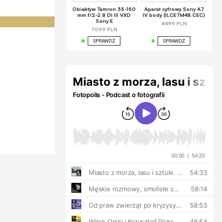
Obiektyw Tamron 35-150
Aparat cyfrowy Sony A7
mm f/2-2.8 DI III VXD
IV body (ILCE7M4B.CEC)
Sony E
8499 PLN
7099 PLN
SPRAWDŹ
SPRAWDŹ