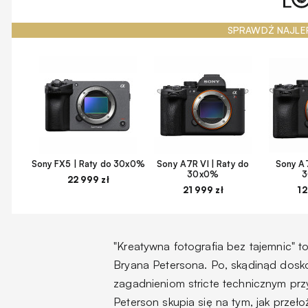
SPRAWDŹ NAJLE
Sony FX5 | Raty do 30x0%
Sony A7R VI | Raty do
Sony A7
30x0%
22 999 zł
21 999 zł
12
"Kreatywna fotografia bez tajemnic" t
Bryana Petersona. Po, skądinąd dosk
zagadnieniom stricte technicznym prz
Peterson skupia się na tym, jak przeł