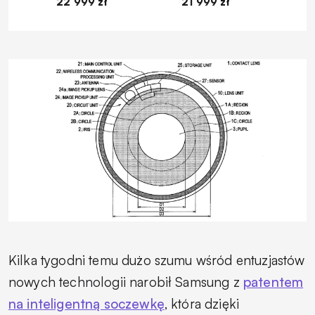
22 999 zł
21 999 zł
1
Kilka tygodni temu dużo szumu wśród entuzjastów
nowych technologii narobił Samsung z
patentem
na inteligentną soczewkę
, która dzięki