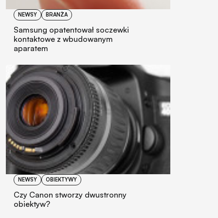
NEWSY
BRANŻA
Samsung opatentował soczewki
kontaktowe z wbudowanym
aparatem
NEWSY
OBIEKTYWY
Czy Canon stworzy dwustronny
obiektyw?