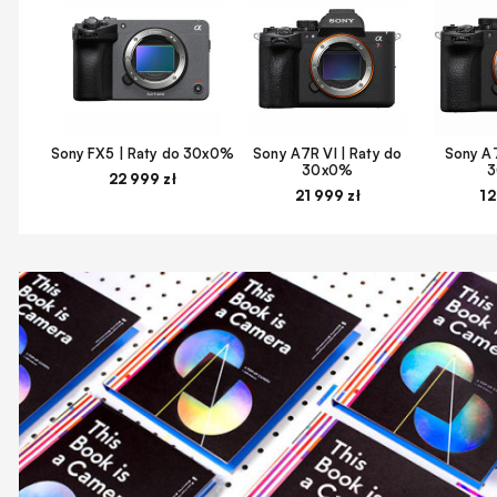
Sony FX5 | Raty do 30x0%
Sony A7R VI | Raty do
Sony A7
30x0%
22 999 zł
21 999 zł
12