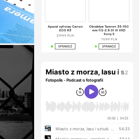
Aparat cyfrowy Canon
Obiektyw Tamron 35-150
EOS R3
mm f/2-2.8 DI III VXD
Sony E
21999 PLN
7099 PLN
SPRAWDŹ
SPRAWDŹ