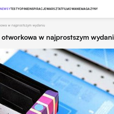
NEWSY
TESTY
OPINIE
INSPIRACJE
WARSZTAT
FILMOWANIE
MAGAZYNY
orkowa w najprostszym wydaniu
ia otworkowa w najprostszym wydan