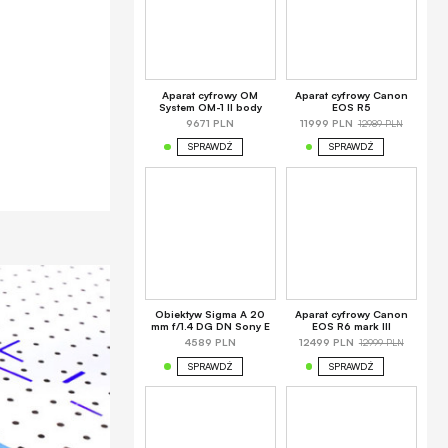
Aparat cyfrowy OM
Aparat cyfrowy Canon
System OM-1 II body
EOS R5
12989 PLN
9671 PLN
11999 PLN
SPRAWDŹ
SPRAWDŹ
Obiektyw Sigma A 20
Aparat cyfrowy Canon
mm f/1.4 DG DN Sony E
EOS R6 mark III
12999 PLN
4589 PLN
12499 PLN
SPRAWDŹ
SPRAWDŹ