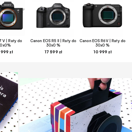
 V | Raty do
Canon EOS R5 II | Raty do
Canon EOS R6V | Raty do
30x0%
30x0 %
30x0 %
 999 zł
17 599 zł
10 999 zł