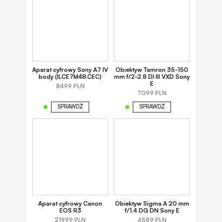
Aparat cyfrowy Sony A7 IV
Obiektyw Tamron 35-150
body (ILCE7M4B.CEC)
mm f/2-2.8 DI III VXD Sony
E
8499 PLN
7099 PLN
SPRAWDŹ
SPRAWDŹ
Aparat cyfrowy Canon
Obiektyw Sigma A 20 mm
EOS R3
f/1.4 DG DN Sony E
21999 PLN
4589 PLN