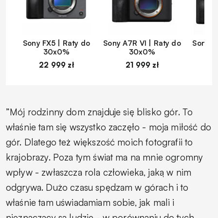
Sony FX5 | Raty do
Sony A7R VI | Raty do
Sony A
30x0%
30x0%
22 999 zł
21 999 zł
1
”Mój rodzinny dom znajduje się blisko gór. To
właśnie tam się wszystko zaczęło - moja miłość do
gór. Dlatego też większość moich fotografii to
krajobrazy. Poza tym świat ma na mnie ogromny
wpływ - zwłaszcza rola człowieka, jaką w nim
odgrywa. Dużo czasu spędzam w górach i to
właśnie tam uświadamiam sobie, jak mali i
nieznaczący są ludzie - w porównaniu do tych