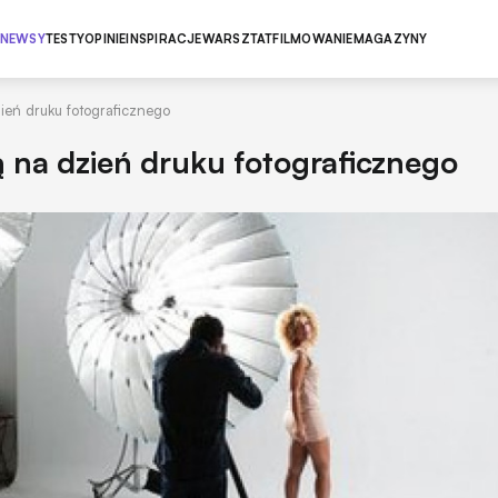
NEWSY
TESTY
OPINIE
INSPIRACJE
WARSZTAT
FILMOWANIE
MAGAZYNY
ień druku fotograficznego
ą na dzień druku fotograficznego