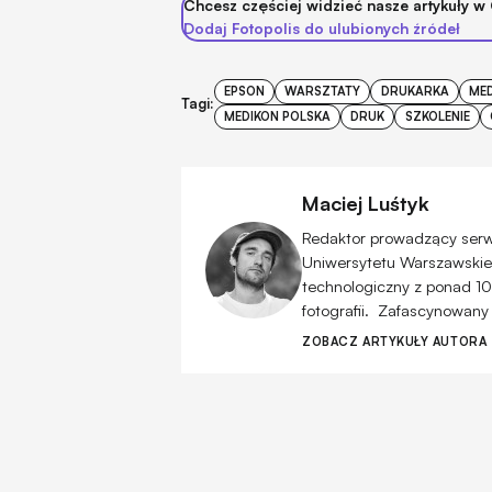
Chcesz częściej widzieć nasze artykuły w
Dodaj Fotopolis do ulubionych źródeł
EPSON
WARSZTATY
DRUKARKA
ME
Tagi:
MEDIKON POLSKA
DRUK
SZKOLENIE
Maciej Luśtyk
Redaktor prowadzący serwis
Uniwersytetu Warszawskiego
technologiczny z ponad 10
fotografii. Zafascynowany
ZOBACZ ARTYKUŁY AUTORA