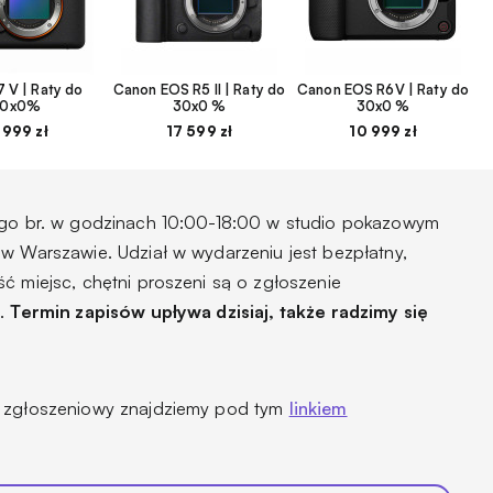
 V | Raty do
Canon EOS R5 II | Raty do
Canon EOS R6V | Raty do
30x0%
30x0 %
30x0 %
 999 zł
17 599 zł
10 999 zł
tego br. w godzinach 10:00-18:00 w studio pokazowym
 w Warszawie. Udział w wydarzeniu jest bezpłatny,
ć miejsc, chętni proszeni są o zgłoszenie
n.
Termin zapisów upływa dzisiaj, także radzimy się
z zgłoszeniowy znajdziemy pod tym
linkiem