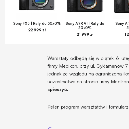
Sony FX5 | Raty do 30x0%
Sony A7R VI | Raty do
Sony A7
30x0%
22 999 zł
21 999 zł
12
Warsztaty odbędą się w piątek, 6 lu
firmy Medikon, przy ul. Cyklamenów 7
jednak ze względu na ograniczoną iloś
uczestnictwa na stronie firmy Mediko
spieszyć.
Pełen program warsztatów i formular