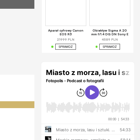
Aparat cyfrowy Canon
Obiektyw Sigma A 20
EOS R3
mm f/1.4 DG DN Sony E
21999 PLN
4589 PLN
SPRAWDŹ
SPRAWDŹ