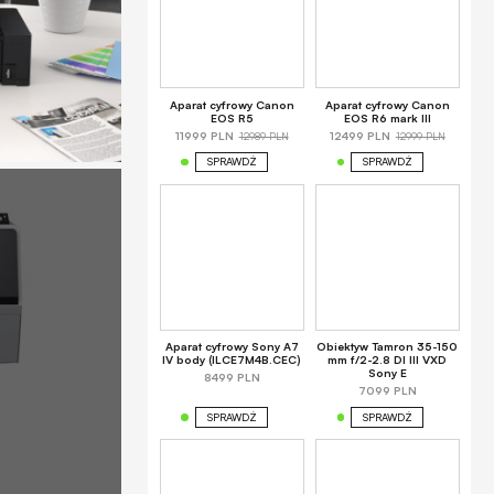
Aparat cyfrowy Canon
Aparat cyfrowy Canon
EOS R5
EOS R6 mark III
12989 PLN
12999 PLN
11999 PLN
12499 PLN
SPRAWDŹ
SPRAWDŹ
Aparat cyfrowy Sony A7
Obiektyw Tamron 35-150
IV body (ILCE7M4B.CEC)
mm f/2-2.8 DI III VXD
Sony E
8499 PLN
7099 PLN
SPRAWDŹ
SPRAWDŹ