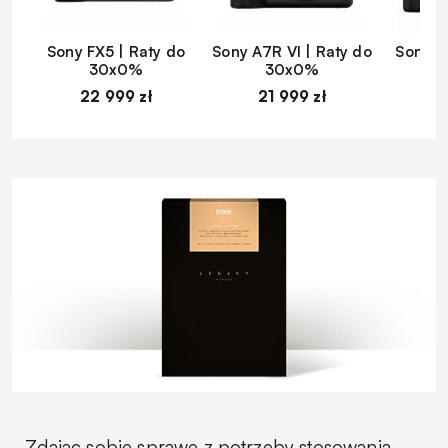
Sony FX5 | Raty do
Sony A7R VI | Raty do
Sony A
30x0%
30x0%
22 999 zł
21 999 zł
1
- Zdając sobie sprawę z potrzeby stosowania