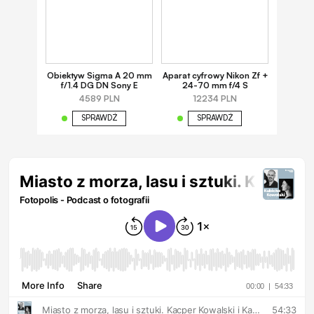
Obiektyw Sigma A 20 mm
Aparat cyfrowy Nikon Zf +
f/1.4 DG DN Sony E
24-70 mm f/4 S
4589 PLN
12234 PLN
SPRAWDŹ
SPRAWDŹ