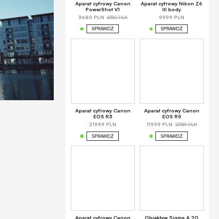
Aparat cyfrowy Canon
Aparat cyfrowy Nikon Z6
PowerShot V1
III body
4380 PLN
3680 PLN
9999 PLN
SPRAWDŹ
SPRAWDŹ
Aparat cyfrowy Canon
Aparat cyfrowy Canon
EOS R3
EOS R5
12989 PLN
21999 PLN
11999 PLN
SPRAWDŹ
SPRAWDŹ
Aparat cyfrowy Canon
Obiektyw Sigma A 20