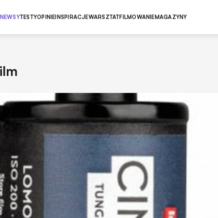
NEWSY
TESTY
OPINIE
INSPIRACJE
WARSZTAT
FILMOWANIE
MAGAZYNY
ilm