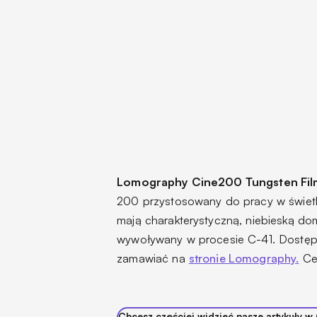
Lomography Cine200 Tungsten Fil
200 przystosowany do pracy w świetl
mają charakterystyczną, niebieską 
wywoływany w procesie C-41. Dostępn
zamawiać na
stronie Lomography.
Cen
Chcesz częściej widzieć nasze artykuły w