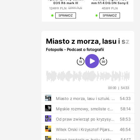
EOS R6 mark III
mm f/1.4 DG DN Sony E
12999 PLN
12499 PLN
4589 PLN
SPRAWDŹ
SPRAWDŹ