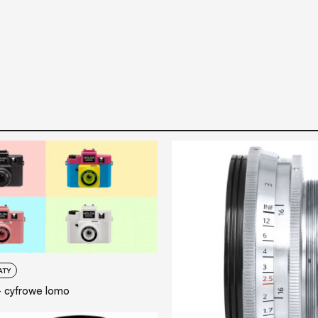
ATY
 - cyfrowe lomo