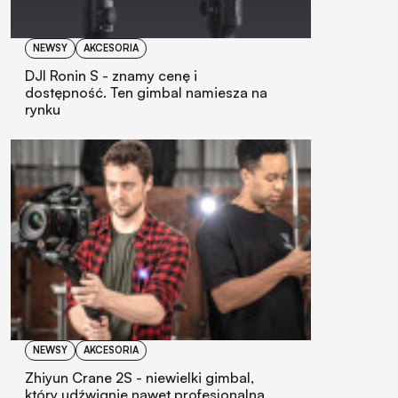
NEWSY
AKCESORIA
DJI Ronin S - znamy cenę i
dostępność. Ten gimbal namiesza na
rynku
NEWSY
AKCESORIA
Zhiyun Crane 2S - niewielki gimbal,
który udźwignie nawet profesjonalną