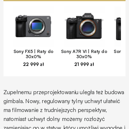
Sony FX5 | Raty do
Sony A7R VI | Raty do
Sony A
30x0%
30x0%
22 999 zł
21 999 zł
1
Zupełnemu przeprojektowaniu uległa też budowa
gimbala. Nowy, regulowany tylny uchwyt ułatwić
ma filmowanie z trudniejszych perspektyw,
natomiast uchwyt dolny możemy rozłożyć
zamieniając go w statyw, który umożliwi wygodne i