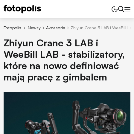
Fotopolis
Newsy
Akcesoria
Zhiyun Crane 3 LAB i WeeBill LAB
Zhiyun Crane 3 LAB i
WeeBill LAB - stabilizatory,
które na nowo definiować
mają pracę z gimbalem