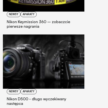
NEWSY
APARATY
Nikon Keymission 360 – zobaczcie
pierwsze nagrania
NEWSY
APARATY
Nikon D500 - długo wyczekiwany
następca