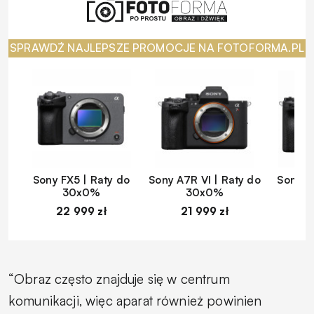
SPRAWDŹ NAJLEPSZE PROMOCJE NA FOTOFORMA.PL
Sony FX5 | Raty do
Sony A7R VI | Raty do
Sony A
30x0%
30x0%
22 999 zł
21 999 zł
1
“
Obraz często znajduje się w centrum
komunikacji, więc aparat również powinien