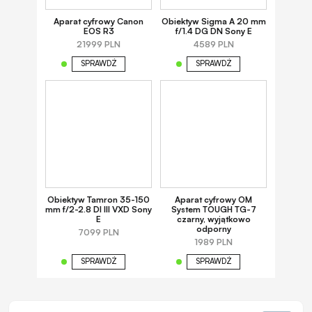
Aparat cyfrowy Canon
Obiektyw Sigma A 20 mm
EOS R3
f/1.4 DG DN Sony E
21999 PLN
4589 PLN
SPRAWDŹ
SPRAWDŹ
Obiektyw Tamron 35-150
Aparat cyfrowy OM
mm f/2-2.8 DI III VXD Sony
System TOUGH TG-7
E
czarny, wyjątkowo
odporny
7099 PLN
1989 PLN
SPRAWDŹ
SPRAWDŹ