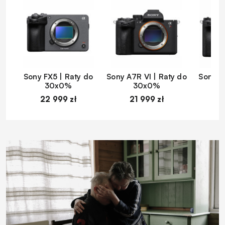
Sony FX5 | Raty do
Sony A7R VI | Raty do
Sony A
30x0%
30x0%
22 999 zł
21 999 zł
1