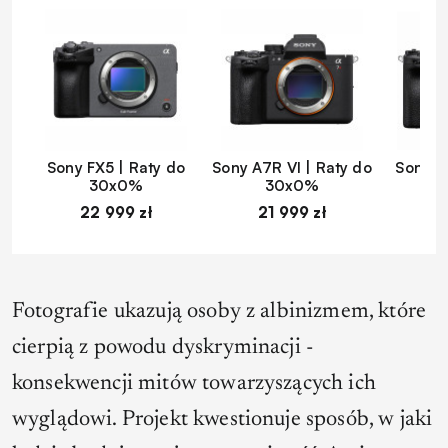
Sony FX5 | Raty do
Sony A7R VI | Raty do
Sony A
30x0%
30x0%
22 999 zł
21 999 zł
1
Fotografie ukazują osoby z albinizmem, które
cierpią z powodu dyskryminacji -
konsekwencji mitów towarzyszących ich
wyglądowi. Projekt kwestionuje sposób, w jaki