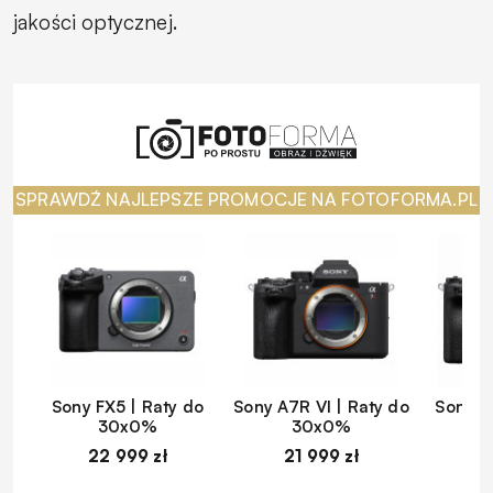
jakości optycznej.
SPRAWDŹ NAJLEPSZE PROMOCJE NA FOTOFORMA.PL
Sony FX5 | Raty do
Sony A7R VI | Raty do
Sony A
30x0%
30x0%
22 999 zł
21 999 zł
1