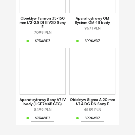
Obiektyw Tamron 35-150
Aparat cyfrowy OM
mm f/2-2.8 DI III VXD Sony
System OM-1 II body
E
9671 PLN
7099 PLN
SPRAWDŹ
SPRAWDŹ
Aparat cyfrowy Sony A7 IV
Obiektyw Sigma A 20 mm
body (ILCE7M4B.CEC)
f/1.4 DG DN Sony E
8499 PLN
4589 PLN
SPRAWDŹ
SPRAWDŹ