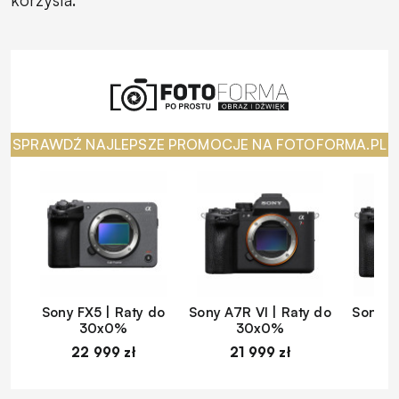
korzysta.
SPRAWDŹ NAJLEPSZE PROMOCJE NA FOTOFORMA.PL
Sony FX5 | Raty do
Sony A7R VI | Raty do
Sony A
30x0%
30x0%
22 999 zł
21 999 zł
1