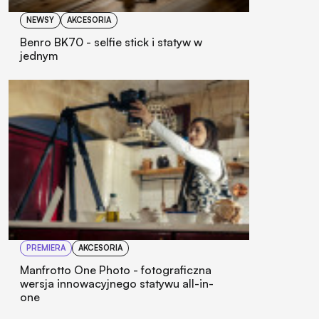
NEWSY
AKCESORIA
Benro BK70 - selfie stick i statyw w
jednym
PREMIERA
AKCESORIA
Manfrotto One Photo - fotograficzna
wersja innowacyjnego statywu all-in-
one