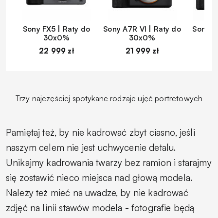
Sony FX5 | Raty do
Sony A7R VI | Raty do
Sony A
30x0%
30x0%
22 999 zł
21 999 zł
1
Trzy najczęściej spotykane rodzaje ujęć portretowych
Pamiętaj też, by nie kadrować zbyt ciasno, jeśli
naszym celem nie jest uchwycenie detalu.
Unikajmy kadrowania twarzy bez ramion i starajmy
się zostawić nieco miejsca nad głową modela.
Należy też mieć na uwadze, by nie kadrować
zdjęć na linii stawów modela - fotografie będą