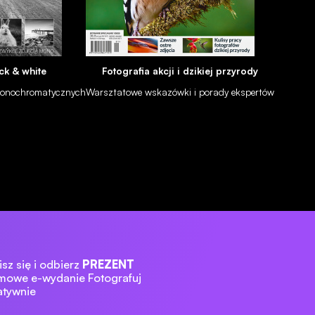
ck & white
Fotografia akcji i dzikiej przyrody
 monochromatycznych
Warsztatowe wskazówki i porady ekspertów
sz się i odbierz
PREZENT
mowe e-wydanie Fotografuj
atywnie