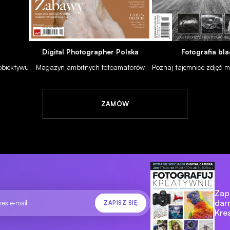
Digital Photographer Polska
Fotografia bla
 obiektywu
Magazyn ambitnych fotoamatorów
Poznaj tajemnice zdjęć
INSPIRACJE
GALERIE
Wyniki konkursu Leiki - "Moment jest jeden"
ZAMÓW
29.07.2011
 półki
Zapi
dar
Kre