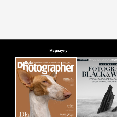
Magazyny
WARSZTAT
PORADNIKI
Nowy Leica Store, czyli czerwona kropka w Krakowie
24.02.2012
emu