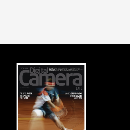
31.07.2025
NEWSY
OBIEKTYWY
Leica Summilux-TL 35 mm f/1.4 ASPH. - jasny standard do syst
Leica T