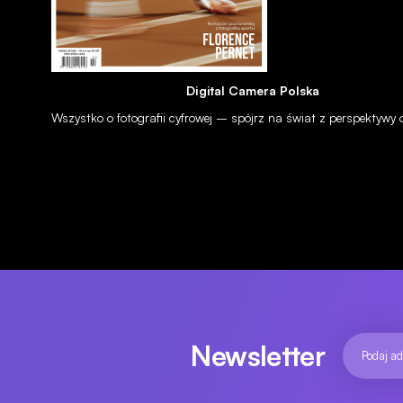
23.03.2016
Digital Camera Polska
Wszystko o fotografii cyfrowej – spójrz na świat z perspektywy
NEWSY
OBIEKTYWY
Leica APO-Vario-Elmarit-SL 90-280 mm f/2.8-4 - zoom z górnej
22.03.2016
Newsletter