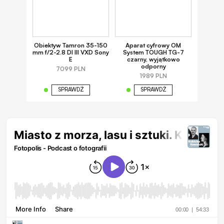
Obiektyw Tamron 35-150
Aparat cyfrowy OM
mm f/2-2.8 DI III VXD Sony
System TOUGH TG-7
E
czarny, wyjątkowo
odporny
7099 PLN
1989 PLN
SPRAWDŹ
SPRAWDŹ