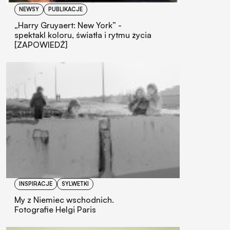
NEWSY
PUBLIKACJE
„Harry Gruyaert: New York” -
spektakl koloru, światła i rytmu życia
[ZAPOWIEDŹ]
INSPIRACJE
SYLWETKI
My z Niemiec wschodnich.
Fotografie Helgi Paris