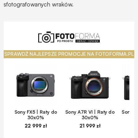
sfotografowanych wraków.
SPRAWDŹ NAJLEPSZE PROMOCJE NA FOTOFORMA.PL
Sony FX5 | Raty do
Sony A7R VI | Raty do
Sony A
30x0%
30x0%
22 999 zł
21 999 zł
1