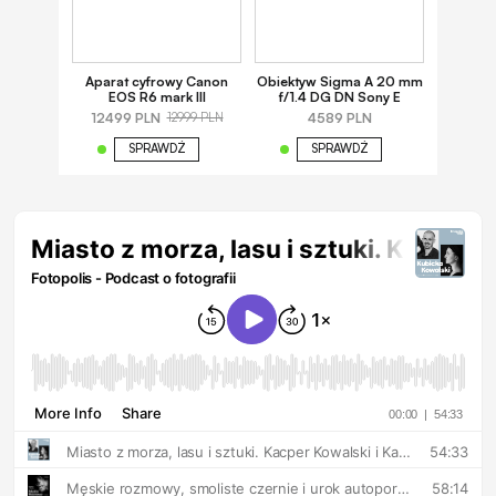
Aparat cyfrowy Canon
Obiektyw Sigma A 20 mm
EOS R6 mark III
f/1.4 DG DN Sony E
12499 PLN
4589 PLN
12999 PLN
SPRAWDŹ
SPRAWDŹ