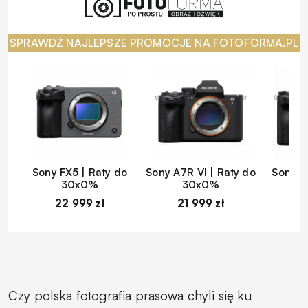
SPRAWDŹ NAJLEPSZE PROMOCJE NA FOTOFORMA.PL
Sony FX5 | Raty do
Sony A7R VI | Raty do
Sony A
30x0%
30x0%
22 999 zł
21 999 zł
1
Czy polska fotografia prasowa chyli się ku