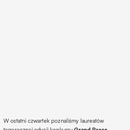
W ostatni czwartek poznaliśmy laureatów
tegorocznej edycji konkursu
Grand Press