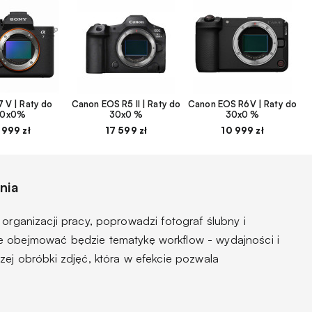
 V | Raty do
Canon EOS R5 II | Raty do
Canon EOS R6V | Raty do
30x0%
30x0 %
30x0 %
 999 zł
17 599 zł
10 999 zł
nia
 organizacji pracy, poprowadzi fotograf ślubny i
ie obejmować będzie tematykę workflow - wydajności i
zej obróbki zdjęć, która w efekcie pozwala