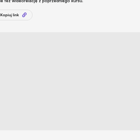
ie też wideorelację z poprzedniego kursu.
Kopiuj link