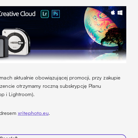
amach aktualnie obowiązującej promocji, przy zakupie
ezencie otrzymamy roczną subskrypcję Planu
 i Lightroom).
adresem
xritephoto.eu
.