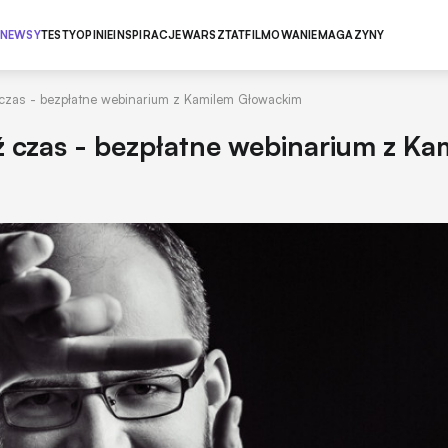
NEWSY
TESTY
OPINIE
INSPIRACJE
WARSZTAT
FILMOWANIE
MAGAZYNY
 czas - bezpłatne webinarium z Kamilem Głowackim
ź czas - bezpłatne webinarium z Ka