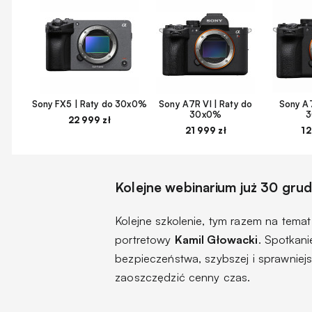
Sony FX5 | Raty do 30x0%
Sony A7R VI | Raty do
Sony A7
30x0%
22 999 zł
21 999 zł
12
Kolejne webinarium już 30 grud
Kolejne szkolenie, tym razem na temat
portretowy
Kamil Głowacki
. Spotkan
bezpieczeństwa, szybszej i sprawniejs
zaoszczędzić cenny czas.