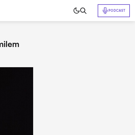
PODCAST
milem