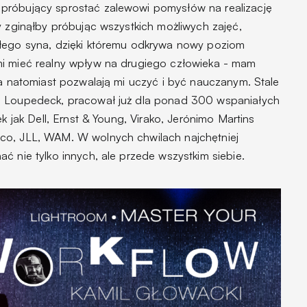
próbujący sprostać zalewowi pomysłów na realizację
y zginąłby próbując wszystkich możliwych zajęć,
ałego syna, dzięki któremu odkrywa nowy poziom
mi mieć realny wpływ na drugiego człowieka - mam
ia natomiast pozwalają mi uczyć i być nauczanym. Stale
z Loupedeck, pracował już dla ponad 300 wspaniałych
ek jak Dell, Ernst & Young, Virako, Jerónimo Martins
co, JLL, WAM. W wolnych chwilach najchętniej
ć nie tylko innych, ale przede wszystkim siebie.