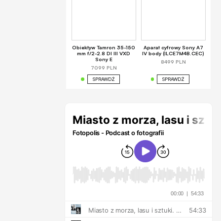
Obiektyw Tamron 35-150
Aparat cyfrowy Sony A7
mm f/2-2.8 DI III VXD
IV body (ILCE7M4B.CEC)
Sony E
8499 PLN
7099 PLN
SPRAWDŹ
SPRAWDŹ