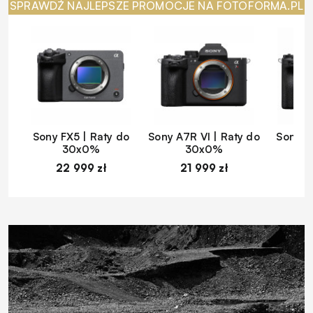
SPRAWDŹ NAJLEPSZE PROMOCJE NA FOTOFORMA.PL
Sony FX5 | Raty do
Sony A7R VI | Raty do
Sony A
30x0%
30x0%
22 999 zł
21 999 zł
1