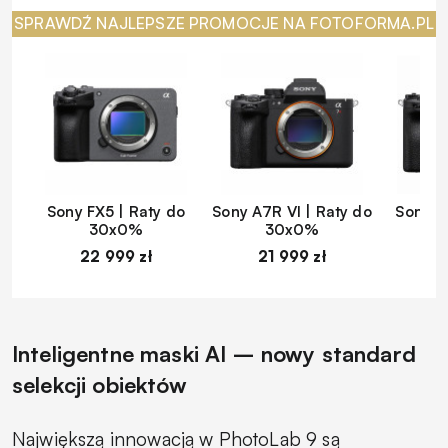
SPRAWDŹ NAJLEPSZE PROMOCJE NA FOTOFORMA.PL
Sony FX5 | Raty do
Sony A7R VI | Raty do
Sony A
30x0%
30x0%
22 999 zł
21 999 zł
1
Inteligentne maski AI – nowy standard
selekcji obiektów
Największą innowacją w PhotoLab 9 są