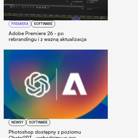
PREMIERA
SOFTWARE
Adobe Premiere 26 - po
rebrandingu i z ważną aktualizacja
NEWSY
SOFTWARE
Photoshop dostępny z poziomu
ChataGPT - wchodzimy w erę