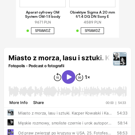
Aparat cyfrowy OM
Obiektyw Sigma A 20 mm
System OM-1 II body
f/1.4 DG DN Sony E
9671 PLN
4589 PLN
SPRAWDŹ
SPRAWDŹ