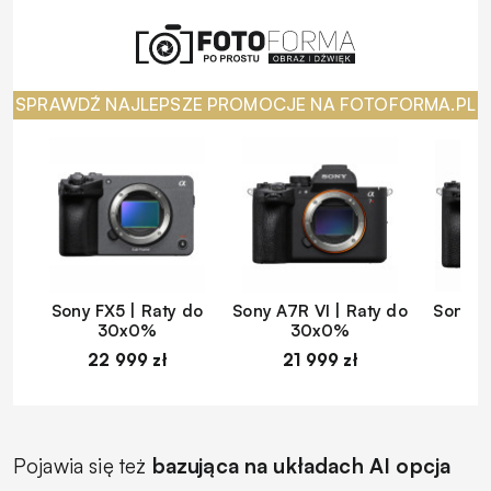
SPRAWDŹ NAJLEPSZE PROMOCJE NA FOTOFORMA.PL
Sony FX5 | Raty do
Sony A7R VI | Raty do
Sony A
30x0%
30x0%
22 999 zł
21 999 zł
1
Pojawia się też
bazująca na układach AI opcja