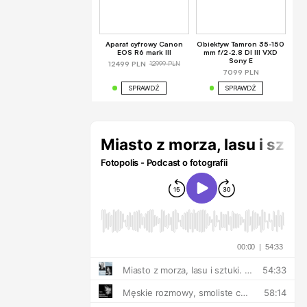
Aparat cyfrowy Canon
Obiektyw Tamron 35-150
EOS R6 mark III
mm f/2-2.8 DI III VXD
Sony E
12999 PLN
12499 PLN
7099 PLN
SPRAWDŹ
SPRAWDŹ