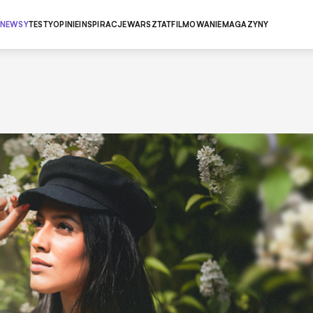
NEWSY
TESTY
OPINIE
INSPIRACJE
WARSZTAT
FILMOWANIE
MAGAZYNY