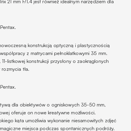
 Irix 21 mm F/1.4 jest również idealnym narzędziem dla
Pentax.
nowoczesną konstrukcją optyczną i plastycznością
 współpracy z matrycami pełnoklatkowymi 35 mm.
11-listkowej konstrukcji przysłony o zaokrąglonych
 rozmycia tła.
Pentax.
natywą dla obiektywów o ogniskowych 35-50 mm,
kowej oferuje on nowe kreatywne możliwości.
erokiego kąta umożliwia wykonanie niesamowitych zdjęć
 magiczne miejsca podczas spontanicznych podróży.