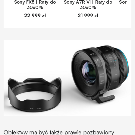
Sony FX5 | Raty do
Sony A7R VI | Raty do
Sony A
30x0%
30x0%
22 999 zł
21 999 zł
1
Obiektyw ma być także prawie pozbawiony