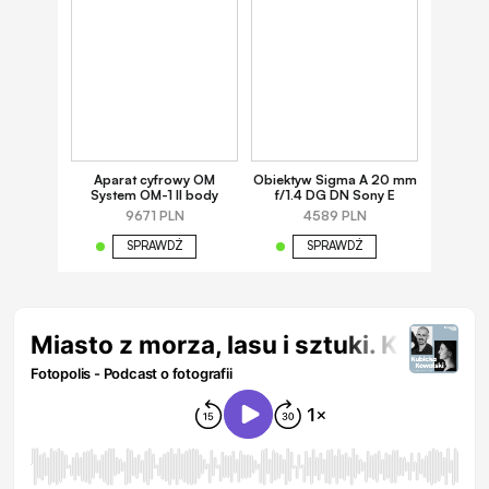
Aparat cyfrowy OM
Obiektyw Sigma A 20 mm
System OM-1 II body
f/1.4 DG DN Sony E
9671 PLN
4589 PLN
SPRAWDŹ
SPRAWDŹ