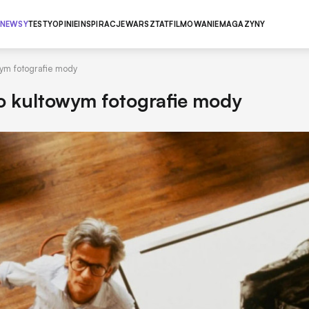
NEWSY
TESTY
OPINIE
INSPIRACJE
WARSZTAT
FILMOWANIE
MAGAZYNY
ym fotografie mody
o kultowym fotografie mody