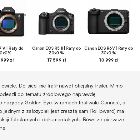
 V | Raty do
Canon EOS R5 II | Raty do
Canon EOS R6V | Raty do
30x0%
30x0 %
30x0 %
 999 zł
17 599 zł
10 999 zł
iele. Do sieci nie trafił nawet oficjalny trailer. Mimo
 podeszli do tematu źródłowego naprawdę
do nagrody Golden Eye (w ramach festiwalu Cannes), a
o jednym z założycieli jest zresztą sam RoHoward) ma
kcji fabularnych i dokumentalnych. Równize pierwsze
ne.