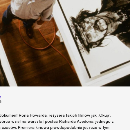
k
6
okument Rona Howarda, reżysera takich filmów jak „Okup”,
twórca wziął na warsztat postać Richarda Avedona, jednego z
ch czasów. Premiera kinowa prawdopodobnie jeszcze w tym