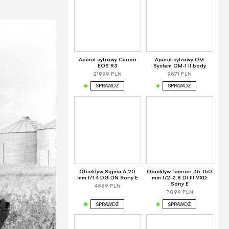
Aparat cyfrowy Canon
Aparat cyfrowy OM
EOS R3
System OM-1 II body
21999 PLN
9671 PLN
SPRAWDŹ
SPRAWDŹ
Obiektyw Sigma A 20
Obiektyw Tamron 35-150
mm f/1.4 DG DN Sony E
mm f/2-2.8 DI III VXD
Sony E
4589 PLN
7099 PLN
SPRAWDŹ
SPRAWDŹ