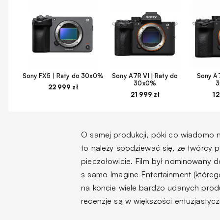
Sony FX5 | Raty do 30x0%
Sony A7R VI | Raty do
Sony A7
30x0%
22 999 zł
21 999 zł
12
O samej produkcji, póki co wiadomo niew
to należy spodziewać się, że twórcy
pieczołowicie. Film był nominowany 
s samo Imagine Entertainment (któreg
na koncie wiele bardzo udanych produ
recenzje są w większości entuzjastycz