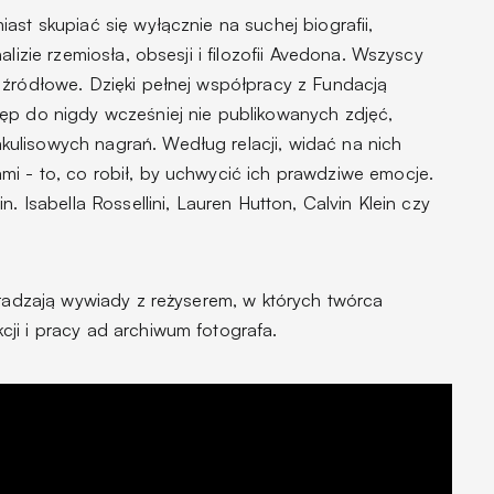
ast skupiać się wyłącznie na suchej biografii,
lizie rzemiosła, obsesji i filozofii Avedona. Wszyscy
 źródłowe. Dzięki pełnej współpracy z Fundacją
ęp do nigdy wcześniej nie publikowanych zdjęć,
ulisowych nagrań. Według relacji, widać na nich
i - to, co robił, by uchwycić ich prawdziwe emocje.
. Isabella Rossellini, Lauren Hutton, Calvin Klein czy
dradzają wywiady z reżyserem, w których twórca
ji i pracy ad archiwum fotografa.