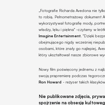
„Fotografie Richarda Avedona nie tylko
to robią. Pełnometrażowy dokument Ave
wykorzystywał fotografię mody, portre
władzy, lęku i piękna" -czytamy w kró
Imagine Entertainment
. "Dzięki be
obejmującego nigdy wcześniej niepubl
osobami, które znały go najlepiej, Ave
który ukształtował nasze zbiorowe wy
Nowy film poświęcony jednemu z najba
swoją prapremierę podczas tegoroczne
Ron Howard
- reżyser takich klasykó
Nie publikowane zdjęcia, prywatn
spojrzenie na obsesję kultowe