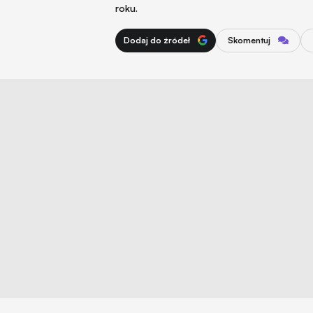
roku.
Dodaj do źródeł
Skomentuj