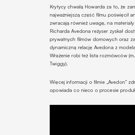
Krytycy chwalą Howarda za to, że zami
najważniejszą część filmu poświęcił ana
zwracają również uwagę, na materiały
Richarda Avedona reżyser zyskał dost
prywatnych filmów domowych oraz zak
dynamiczną relację Avedona z modelam
Wrażenie robi też lista rozmówców (m.in
Twiggy).
Więcej informacji o filmie „Avedon” z
opowiada co nieco o procesie produkc