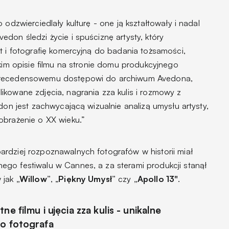
 odzwierciedlały kulturę - one ją kształtowały i nadal
don śledzi życie i spuściznę artysty, który
t i fotografię komercyjną do badania tożsamości,
tkim opisie filmu na stronie domu produkcyjnego
zprecedensowemu dostępowi do archiwum Avedona,
ikowane zdjęcia, nagrania zza kulis i rozmowy z
don jest zachwycającą wizualnie analizą umysłu artysty,
obrażenie o XX wieku.”
rdziej rozpoznawalnych fotografów w historii miał
go festiwalu w Cannes, a za sterami produkcji stanął
w jak
„Willow”
, „
Piękny Umysł”
czy
„Apollo 13"
.
e filmu i ujęcia zza kulis - unikalne
go fotografa