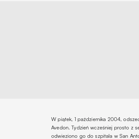
W piątek, 1 października 2004, odszed
Avedon. Tydzień wcześniej prosto z se
odwieziono go do szpitala w San Anto