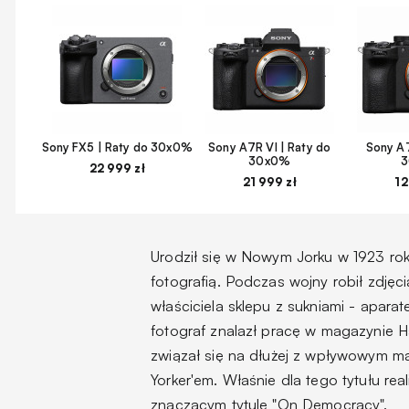
Sony FX5 | Raty do 30x0%
Sony A7R VI | Raty do
Sony A7
30x0%
22 999 zł
21 999 zł
12
Urodził się w Nowym Jorku w 1923 roku
fotografią. Podczas wojny robił zdjęc
właściciela sklepu z sukniami - aparate
fotograf znalazł pracę w magazynie H
związał się na dłużej z wpływowym 
Yorker'em. Właśnie dla tego tytułu rea
znaczącym tytule "On Democracy".