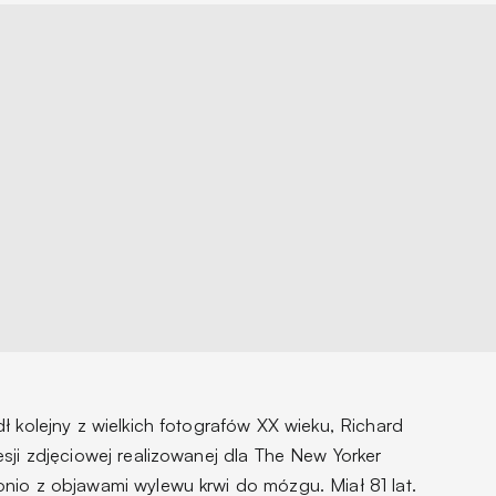
ł kolejny z wielkich fotografów XX wieku, Richard
sji zdjęciowej realizowanej dla The New Yorker
nio z objawami wylewu krwi do mózgu. Miał 81 lat.