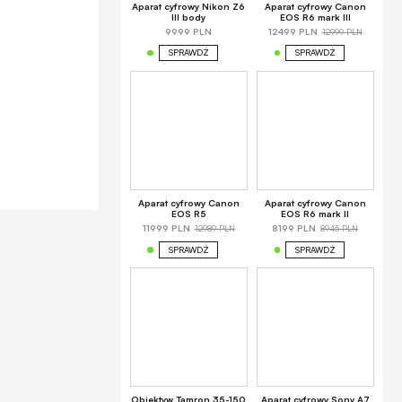
Aparat cyfrowy Nikon Z6
Aparat cyfrowy Canon
III body
EOS R6 mark III
12999 PLN
9999 PLN
12499 PLN
SPRAWDŹ
SPRAWDŹ
Aparat cyfrowy Canon
Aparat cyfrowy Canon
EOS R5
EOS R6 mark II
12989 PLN
8945 PLN
11999 PLN
8199 PLN
SPRAWDŹ
SPRAWDŹ
Obiektyw Tamron 35-150
Aparat cyfrowy Sony A7