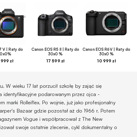
 V | Raty do
Canon EOS R5 II | Raty do
Canon EOS R6V | Raty do
30x0%
30x0 %
30x0 %
 999 zł
17 599 zł
10 999 zł
. W wieku 17 lat porzucił szkołę by zająć się
ia identyfikacyjne podarowanym przez ojca -
m marki Rolleiflex. Po wojnie, już jako profesjonalny
arper's Bazaar gdzie pozostał aż do 1966 r. Potem
magazynem Vogue i współpracował z The New
lizował swoje ostatnie zlecenie, cykl dokumentalny o