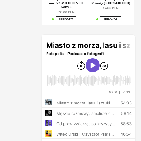
mm f/2-2.8 DI III VXD
IV body (ILCE7M4B.CEC)
Sony E
8499 PLN
7099 PLN
SPRAWDŹ
SPRAWDŹ