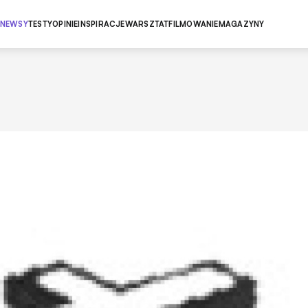
NEWSY
TESTY
OPINIE
INSPIRACJE
WARSZTAT
FILMOWANIE
MAGAZYNY