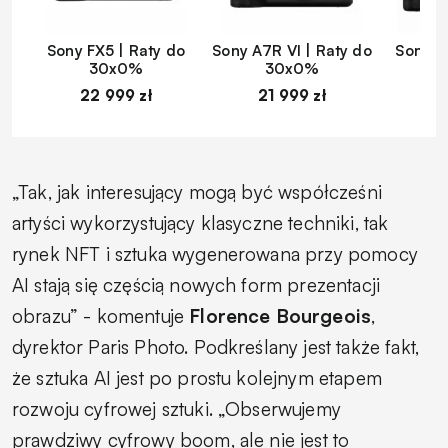
Sony FX5 | Raty do
Sony A7R VI | Raty do
Sony A
30x0%
30x0%
22 999 zł
21 999 zł
1
„Tak, jak interesujący mogą być współcześni
artyści wykorzystujący klasyczne techniki, tak
rynek NFT i sztuka wygenerowana przy pomocy
AI stają się częścią nowych form prezentacji
obrazu” - komentuje
Florence Bourgeois
,
dyrektor Paris Photo. Podkreślany jest także fakt,
że sztuka AI jest po prostu kolejnym etapem
rozwoju cyfrowej sztuki. „Obserwujemy
prawdziwy cyfrowy boom, ale nie jest to