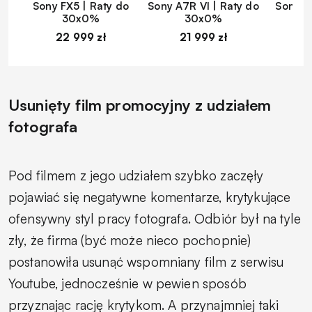
Sony FX5 | Raty do
Sony A7R VI | Raty do
Sony A
30x0%
30x0%
22 999 zł
21 999 zł
1
Usunięty film promocyjny z udziałem
fotografa
Pod filmem z jego udziałem szybko zaczęły
pojawiać się negatywne komentarze, krytykujące
ofensywny styl pracy fotografa. Odbiór był na tyle
zły, że firma (być może nieco pochopnie)
postanowiła usunąć wspomniany film z serwisu
Youtube, jednocześnie w pewien sposób
przyznając rację krytykom. A przynajmniej taki