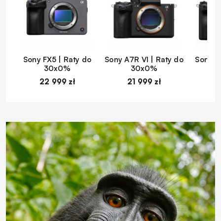
Sony FX5 | Raty do
Sony A7R VI | Raty do
Sony A
30x0%
30x0%
22 999 zł
21 999 zł
1