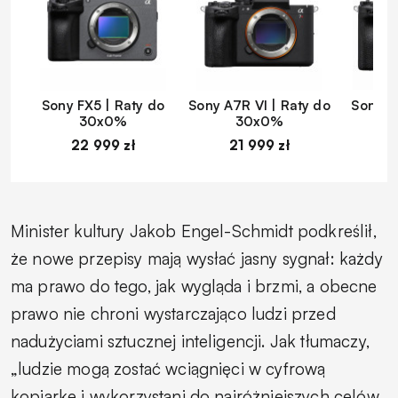
Sony FX5 | Raty do
Sony A7R VI | Raty do
Sony A
30x0%
30x0%
22 999 zł
21 999 zł
1
Minister kultury Jakob Engel-Schmidt podkreślił,
że nowe przepisy mają wysłać jasny sygnał: każdy
ma prawo do tego, jak wygląda i brzmi, a obecne
prawo nie chroni wystarczająco ludzi przed
nadużyciami sztucznej inteligencji. Jak tłumaczy,
„ludzie mogą zostać wciągnięci w cyfrową
kopiarkę i wykorzystani do najróżniejszych celów,