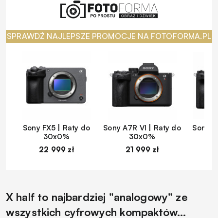
SPRAWDŹ NAJLEPSZE PROMOCJE NA FOTOFORMA.PL
Sony FX5 | Raty do
Sony A7R VI | Raty do
Sony A
30x0%
30x0%
22 999 zł
21 999 zł
1
X half to najbardziej "analogowy" ze
wszystkich cyfrowych kompaktów...