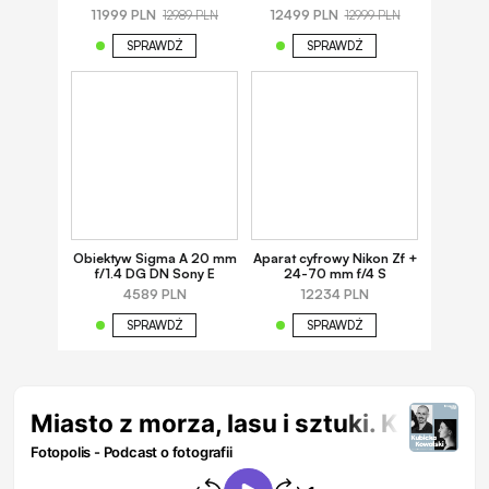
11999 PLN
12499 PLN
12989 PLN
12999 PLN
SPRAWDŹ
SPRAWDŹ
Obiektyw Sigma A 20 mm
Aparat cyfrowy Nikon Zf +
f/1.4 DG DN Sony E
24-70 mm f/4 S
4589 PLN
12234 PLN
SPRAWDŹ
SPRAWDŹ