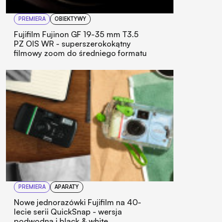
PREMIERA
OBIEKTYWY
Fujifilm Fujinon GF 19-35 mm T3.5
PZ OIS WR - superszerokokątny
filmowy zoom do średniego formatu
PREMIERA
APARATY
Nowe jednorazówki Fujifilm na 40-
lecie serii QuickSnap - wersja
podwodna i black & white