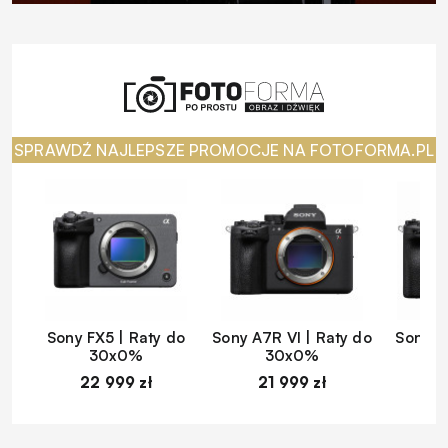
SPRAWDŹ NAJLEPSZE PROMOCJE NA FOTOFORMA.PL
Sony FX5 | Raty do
Sony A7R VI | Raty do
Sony A
30x0%
30x0%
22 999 zł
21 999 zł
1