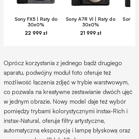
Sony FX5 | Raty do
Sony A7R VI | Raty do
Sony A
30x0%
30x0%
22 999 zł
21 999 zł
1
Oprócz korzystania z jednego bądź drugiego
aparatu, podwójny moduł foto oferuje też
możliwość łączenia zdjęć w trybie warstwowym,
co pozwala na kreatywne zestawianie dwóch ujęć
w jednym obrazie. Nowy model daje też wybór
pomiędzy trybami kolorystycznymi instax-Rich i
instax-Natural, oferuje filtry artystyczne,
automatyczną ekspozycję i lampę błyskową oraz