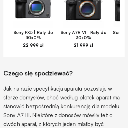
Sony FX5 | Raty do
Sony A7R VI | Raty do
Sony A
30x0%
30x0%
22 999 zł
21 999 zł
1
Czego się spodziewać?
Jak na razie specyfikacja aparatu pozostaje w
sferze domysłów, choć według plotek aparat ma
stanowić bezpośrednią konkurencję dla modelu
Sony A7 III. Niektóre z donosów mówiły też o
dwóch aparat, z których jeden miałby być