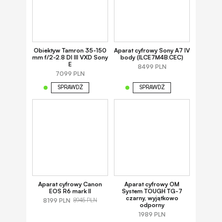
Obiektyw Tamron 35-150
Aparat cyfrowy Sony A7 IV
mm f/2-2.8 DI III VXD Sony
body (ILCE7M4B.CEC)
E
8499 PLN
7099 PLN
SPRAWDŹ
SPRAWDŹ
Aparat cyfrowy Canon
Aparat cyfrowy OM
EOS R6 mark II
System TOUGH TG-7
czarny, wyjątkowo
8199 PLN
8945 PLN