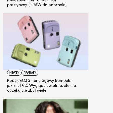
TESTY
APARATY
Panasonic Lumix L10 - test
praktyczny [+RAW do pobrania]
NEWSY
APARATY
Kodak EC35 - analogowy kompakt
jak z lat 90. Wygląda świetnie, ale nie
oczekujcie zbyt wiele