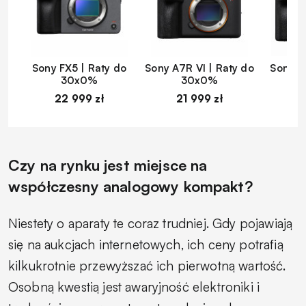
Sony FX5 | Raty do
Sony A7R VI | Raty do
Sony A
30x0%
30x0%
22 999 zł
21 999 zł
1
Czy na rynku jest miejsce na
współczesny analogowy kompakt?
Niestety o aparaty te coraz trudniej. Gdy pojawiają
się na aukcjach internetowych, ich ceny potrafią
kilkukrotnie przewyższać ich pierwotną wartość.
Osobną kwestią jest awaryjność elektroniki i