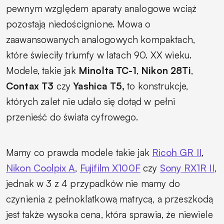
pewnym względem aparaty analogowe wciąż
pozostają niedoścignione. Mowa o
zaawansowanych analogowych kompaktach,
które świeciły triumfy w latach 90. XX wieku.
Modele, takie jak
Minolta TC-1
,
Nikon 28Ti
,
Contax T3
czy
Yashica T5,
to konstrukcje,
których zalet nie udało się dotąd w pełni
przenieść do świata cyfrowego.
Mamy co prawda modele takie jak
Ricoh GR II
,
Nikon Coolpix A
,
Fujifilm X100F
czy
Sony RX1R II
,
jednak w 3 z 4 przypadków nie mamy do
czynienia z pełnoklatkową matrycą, a przeszkodą
jest także wysoka cena, która sprawia, że niewiele