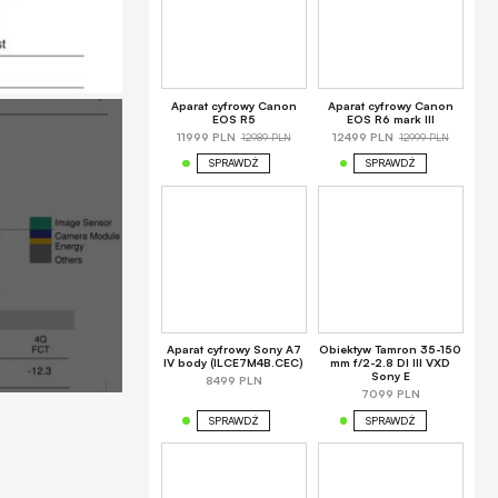
Aparat cyfrowy Canon
Aparat cyfrowy Canon
EOS R5
EOS R6 mark III
12989 PLN
12999 PLN
11999 PLN
12499 PLN
SPRAWDŹ
SPRAWDŹ
Aparat cyfrowy Sony A7
Obiektyw Tamron 35-150
IV body (ILCE7M4B.CEC)
mm f/2-2.8 DI III VXD
Sony E
8499 PLN
7099 PLN
SPRAWDŹ
SPRAWDŹ