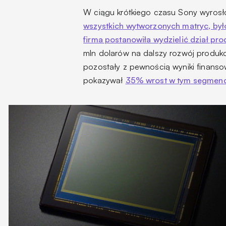
W ciągu krótkiego czasu Sony wyrosł
wszystkich wytworzonych matryc, by
firma postanowiła wydzielić dział pro
mln dolarów na dalszy rozwój produkc
pozostały z pewnością wyniki finansow
pokazywał
35% wrost w tym segmenc