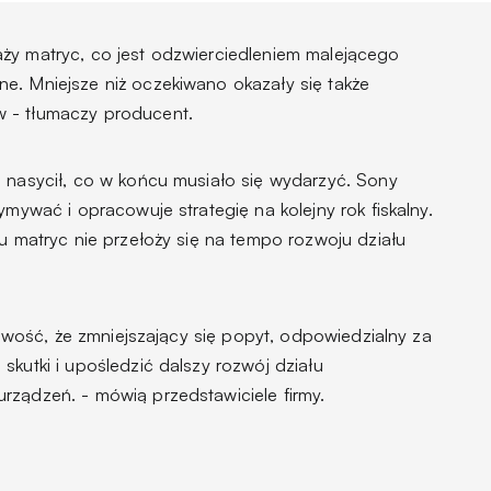
ży matryc, co jest odzwierciedleniem malejącego
e. Mniejsze niż oczekiwano okazały się także
w -
tłumaczy producent.
e nasycił, co w końcu musiało się wydarzyć. Sony
ymywać i opracowuje strategię na kolejny rok fiskalny.
łu matryc nie przełoży się na tempo rozwoju działu
żliwość, że zmniejszający się popyt, odpowiedzialny za
skutki i upośledzić dalszy rozwój działu
urządzeń.
- mówią przedstawiciele firmy.