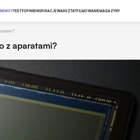
NEWSY
TESTY
OPINIE
INSPIRACJE
WARSZTAT
FILMOWANIE
MAGAZYNY
aratami?
o z aparatami?