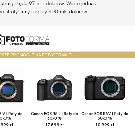
 stratą rzędu 97 mln dolarów. Warto jednak
e straty firmy sięgały 400 mln dolarów.
PSZE PROMOCJE NA FOTOFORMA.PL
 V | Raty do
Canon EOS R5 II | Raty do
Canon EOS R6V | Raty do
30x0%
30x0 %
30x0 %
 999 zł
17 599 zł
10 999 zł