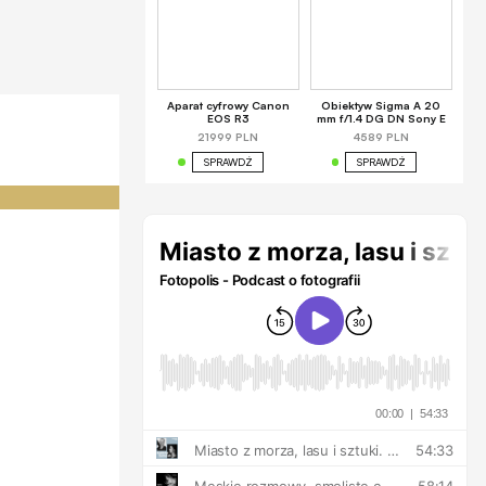
Aparat cyfrowy Canon
Obiektyw Sigma A 20
EOS R3
mm f/1.4 DG DN Sony E
21999 PLN
4589 PLN
SPRAWDŹ
SPRAWDŹ