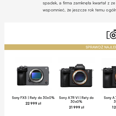
spadek, a firma zamknęła kwartał z ze
wspomnieć, że jeszcze rok temu ogóln
SPRAWDŹ NAJLE
Sony FX5 | Raty do 30x0%
Sony A7R VI | Raty do
Sony A7
30x0%
22 999 zł
21 999 zł
12