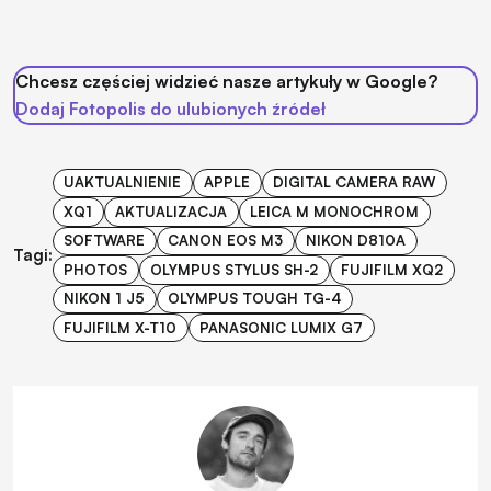
Chcesz częściej widzieć nasze artykuły w Google?
Dodaj Fotopolis do ulubionych źródeł
UAKTUALNIENIE
APPLE
DIGITAL CAMERA RAW
XQ1
AKTUALIZACJA
LEICA M MONOCHROM
SOFTWARE
CANON EOS M3
NIKON D810A
Tagi:
PHOTOS
OLYMPUS STYLUS SH-2
FUJIFILM XQ2
NIKON 1 J5
OLYMPUS TOUGH TG-4
FUJIFILM X-T10
PANASONIC LUMIX G7