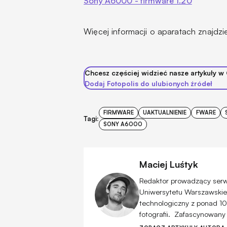
Sony A6000 - firmware 1.20
Więcej informacji o aparatach znajdz
Chcesz częściej widzieć nasze artykuły w
Dodaj Fotopolis do ulubionych źródeł
FIRMWARE
UAKTUALNIENIE
FWARE
Tagi:
SONY A6000
Maciej Luśtyk
Redaktor prowadzący serwis
Uniwersytetu Warszawskiego
technologiczny z ponad 10
fotografii. Zafascynowany