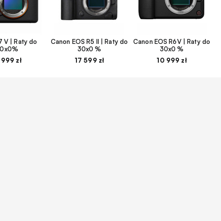
 V | Raty do
Canon EOS R5 II | Raty do
Canon EOS R6V | Raty do
30x0%
30x0 %
30x0 %
 999 zł
17 599 zł
10 999 zł