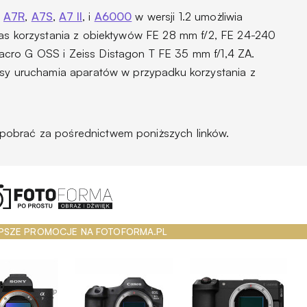
,
A7R
,
A7S
,
A7 II
, i
A6000
w wersji 1.2 umożliwia
zas korzystania z obiektywów FE 28 mm f/2, FE 24-240
cro G OSS i Zeiss Distagon T FE 35 mm f/1,4 ZA.
asy uruchamia aparatów w przypadku korzystania z
pobrać za pośrednictwem poniższych linków.
PSZE PROMOCJE NA FOTOFORMA.PL