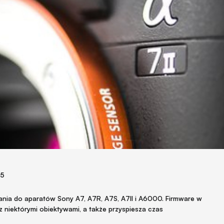
15
nia do aparatów Sony A7, A7R, A7S, A7II i A6000. Firmware w
 niektórymi obiektywami, a także przyspiesza czas