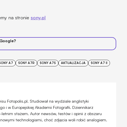
iemy na stronie
sony.pl
 Google?
SONY A7
SONY A7R
SONY A7S
AKTUALIZACJA
SONY A7 II
u Fotopolis.pl. Studiował na wydziale anglistyki
 i w Europejskiej Akademii Fotografii. Dziennikarz
-letnim stażem. Autor newsów, testów i opinii z obszaru
 nowymi technologiami, choć zdjęcia woli robić analogiem.