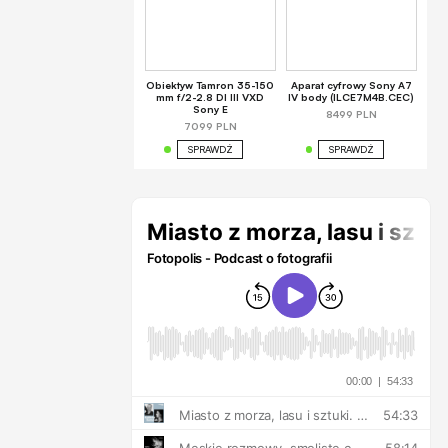
Obiektyw Tamron 35-150
Aparat cyfrowy Sony A7
mm f/2-2.8 DI III VXD
IV body (ILCE7M4B.CEC)
Sony E
8499 PLN
7099 PLN
SPRAWDŹ
SPRAWDŹ